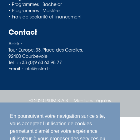
• Programmes - Bachelor
• Programmes - Mastère
• Frais de scolarité et financement
Contact
Addr：
Tour Europe, 33, Place des Corolles,
92400 Courbevoie
Tel ：+33 (0)9 63 63 98 77
Email：info@pstm.fr
© 2020 PSTM S.A.S -
Mentions Légales
CGV
En poursuivant votre navigation sur ce site,
vous acceptez l'utilisation de cookies
permettant d'améliorer votre expérience
utilisateur, à vous proposer des services ou